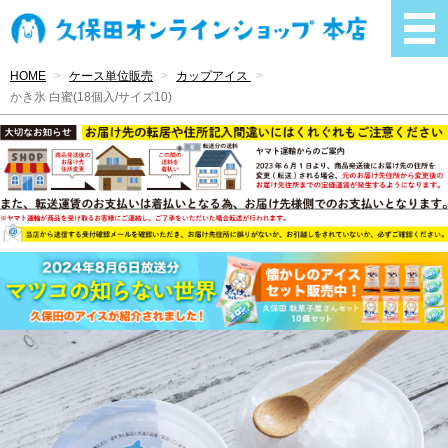
HOME
ケース単位販売
カップアイス
かき氷 白蜜(18個入/サイズ10)