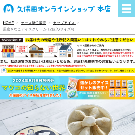
HOME
ケース単位販売
カップアイス
黒蜜きなこアイスクリーム(12個入/サイズ4)